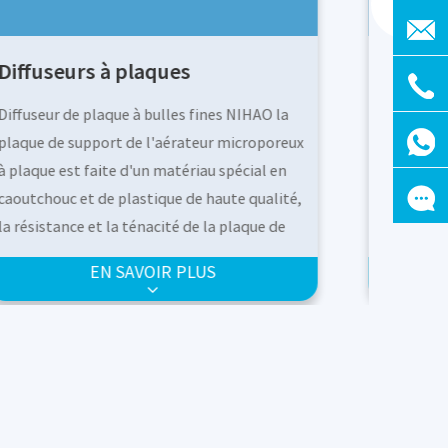
Diffuseurs à plaques
Diffus
Diffuseur de plaque à bulles fines NIHAO la
Diffuseu
plaque de support de l'aérateur microporeux
plaque d
à plaque est faite d'un matériau spécial en
à plaque
caoutchouc et de plastique de haute qualité,
caoutcho
la résistance et la ténacité de la plaque de
la résis
support atteignent un double équilibre, la
support 
EN SAVOIR PLUS
membrane est posée à plat dessus et le trou
membrane
est poinçonné dans le pressage de film
est poin
unique, le mode d'ouverture unique de
unique, 
l'aérateur microporeux à plaque, dans le
l'aérate
processus de fonctionnement du ventilateur,
processu
les bulles produites par l'aérateur sont
les bull