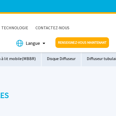
TECHNOLOGIE
CONTACTEZ-NOUS
RENSEIGNEZ-VOUS MAINTENANT
Langue
m à lit mobile(MBBR)
Disque Diffuseur
Diffuseur tubula
mersible
Tuyau d'aération
Diffuseurs à plaques
S
LES