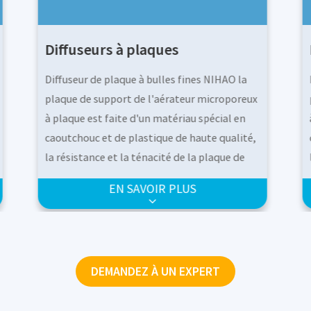
Diffuseurs à plaques
Diffuseur de plaque à bulles fines NIHAO la
x
plaque de support de l'aérateur microporeux
à plaque est faite d'un matériau spécial en
caoutchouc et de plastique de haute qualité,
la résistance et la ténacité de la plaque de
support atteignent un double équilibre, la
EN SAVOIR PLUS
membrane est posée à plat dessus et le trou
est poinçonné dans le pressage de film
unique, le mode d'ouverture unique de
l'aérateur microporeux à plaque, dans le
DEMANDEZ À UN EXPERT
,
processus de fonctionnement du ventilateur,
les bulles produites par l'aérateur sont