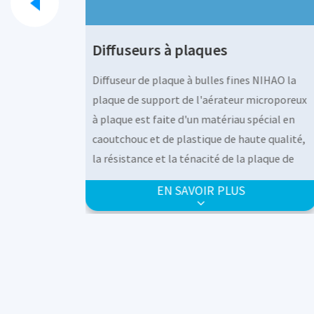
Diffuseurs à plaques
NIHAO la
Diffuseur de plaque à bulles fines NIHAO la
icroporeux
plaque de support de l'aérateur microporeu
écial en
à plaque est faite d'un matériau spécial en
e qualité,
caoutchouc et de plastique de haute qualité,
laque de
la résistance et la ténacité de la plaque de
ibre, la
support atteignent un double équilibre, la
EN SAVOIR PLUS
et le trou
membrane est posée à plat dessus et le trou
 film
est poinçonné dans le pressage de film
e de
unique, le mode d'ouverture unique de
ans le
l'aérateur microporeux à plaque, dans le
ntilateur,
processus de fonctionnement du ventilateur
 sont
les bulles produites par l'aérateur sont