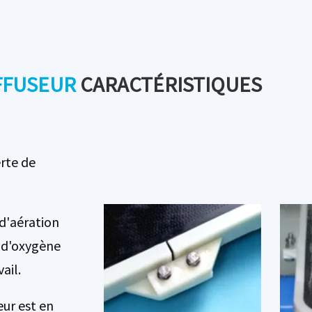
uniformes, obtenant un bon effet lotus.
FFUSEUR
CARACTÉRISTIQUES
erte de
d'aération
t d'oxygène
ail.
eur est en