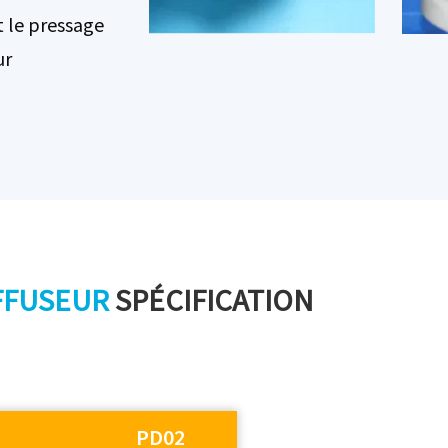
t le pressage
ur
FFUSEUR
SPÉCIFICATION
PD02