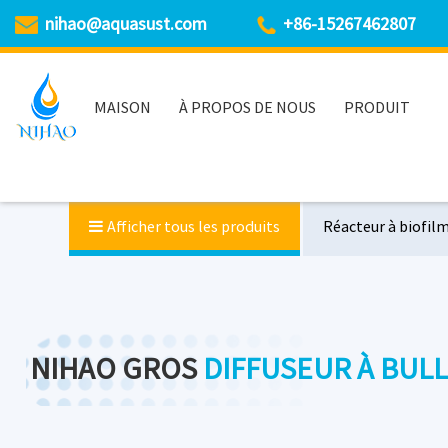
nihao@aquasust.com
+86-15267462807
MAISON
À PROPOS DE NOUS
PRODUIT
Afficher tous les produits
Réacteur à biofil
Membrane MBR
Bloc bio
Mélangeur sub
NIHAO GROS
DIFFUSEUR À BUL
Presse à vis de déshydratation des boues